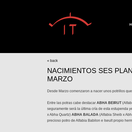
H
« back
NACIMIENTOS SES PLA
MARZO
Desde Marzo comenzaron a nacer unos potrillos que
Entre las potras cabe destacar
ABHA BEIRUT
(Alfab
seguramente será la última cría de esta estupenda 
x Abha Quartz)
ABHA BALADA
(Alfabia Sheib x Abh
precioso potro de Alfabia Babilon e Iseult propio he